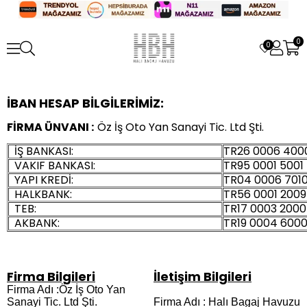
0
0
İBAN HESAP BİLGİLERİMİZ:
FİRMA ÜNVANI :
Öz İş Oto Yan Sanayi Tic. Ltd Şti.
İŞ BANKASI:
TR26 0006 4000
VAKIF BANKASI:
TR95 0001 5001 
YAPI KREDİ:
TR04 0006 7010
HALKBANK:
TR56 0001 2009
TEB:
TR17 0003 2000
AKBANK:
TR19 0004 6000
Firma Bilgileri
İletişim Bilgileri
Firma Adı :Öz İş Oto Yan
Sanayi Tic. Ltd Şti.
Firma Adı : Halı Bagaj Havuzu