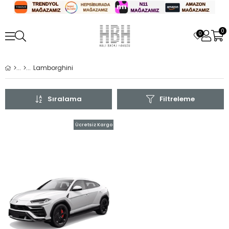
0
0
Lamborghini
Sıralama
Filtreleme
Ücretsiz Kargo