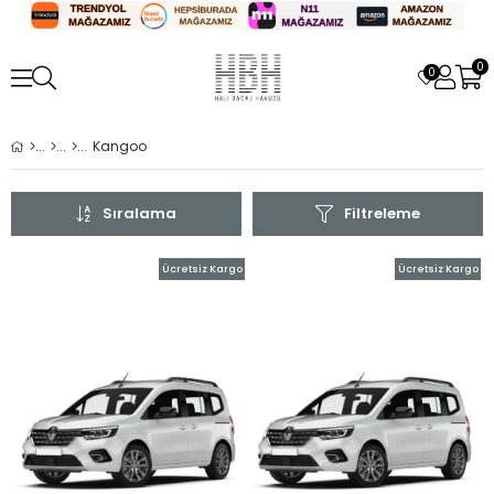
0
0
Kangoo
Sıralama
Filtreleme
Ücretsiz Kargo
Ücretsiz Kargo