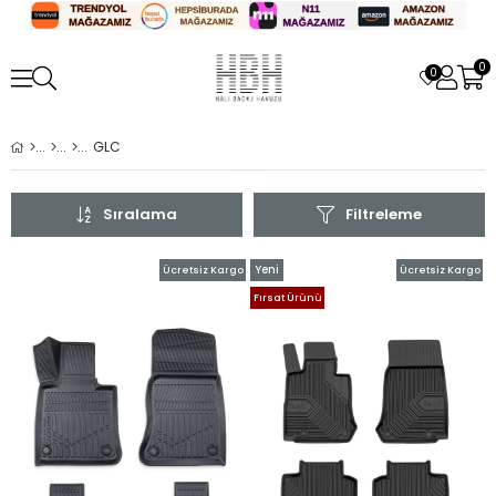
0
0
GLC
Sıralama
Filtreleme
Yeni
Ücretsiz Kargo
Ücretsiz Kargo
Ürün
Fırsat Ürünü