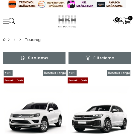
0
0
Touareg
Sıralama
Filtreleme
Yeni
Yeni
Ücretsiz Kargo
Ücretsiz Kargo
Ürün
Ürün
Fırsat Ürünü
Fırsat Ürünü