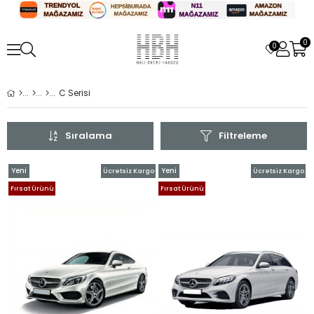
0
0
C Serisi
Sıralama
Filtreleme
Yeni
Yeni
Ücretsiz Kargo
Ücretsiz Kargo
Ürün
Ürün
Fırsat Ürünü
Fırsat Ürünü