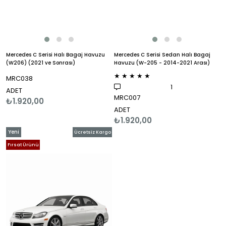
Mercedes C Serisi Halı Bagaj Havuzu
Mercedes C Serisi Sedan Halı Bagaj
(W206) (2021 ve Sonrası)
Havuzu (W-205 - 2014-2021 Arası)
★
★
★
★
★
MRC038
1
ADET
MRC007
₺1.920,00
ADET
₺1.920,00
Yeni
Ücretsiz Kargo
Ürün
Fırsat Ürünü