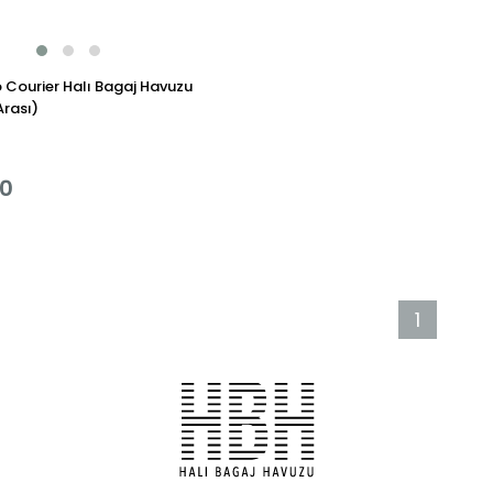
 Courier Halı Bagaj Havuzu
rası)
00
1