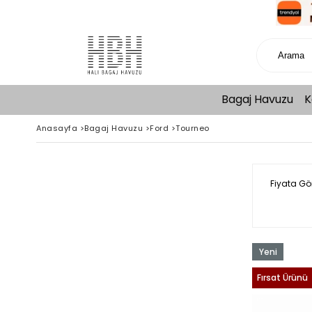
Bagaj Havuzu
K
Anasayfa
>
Bagaj Havuzu
>
Ford
>
Tourneo
Fiyata Gö
Yeni
Ürün
Fırsat Ürünü