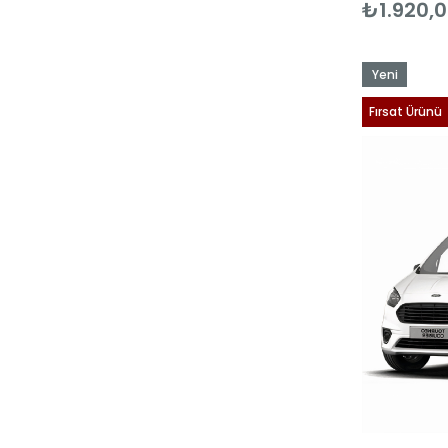
₺1.920,
Yeni
Ürün
Fırsat Ürünü