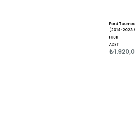
Ford Tourneo
(2014-2023 A
FR011
ADET
₺1.920,