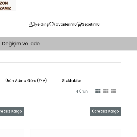
Üye Girişi
Favorilerim
0
Sepetim
0
Değişim ve İade
Ürün Adına Göre (Z<A)
Stoktakiler
4 Ürün
retsiz Kargo
Ücretsiz Kargo