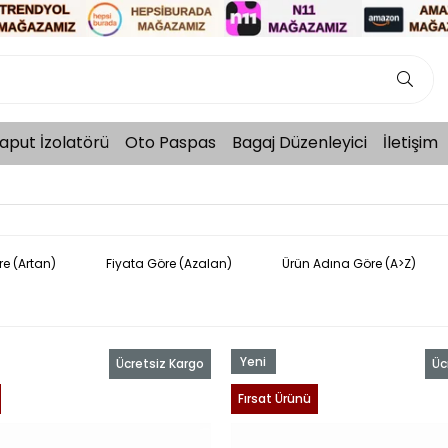
aput İzolatörü
Oto Paspas
Bagaj Düzenleyici
İletişim
re (Artan)
Fiyata Göre (Azalan)
Ürün Adına Göre (A>Z)
Yeni
Ücretsiz Kargo
Üc
Ürün
Fırsat Ürünü