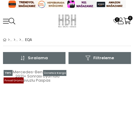
0
0
EQA
Sıralama
Filtreleme
Yeni
Ücretsiz Kargo
Ürün
Fırsat Ürünü