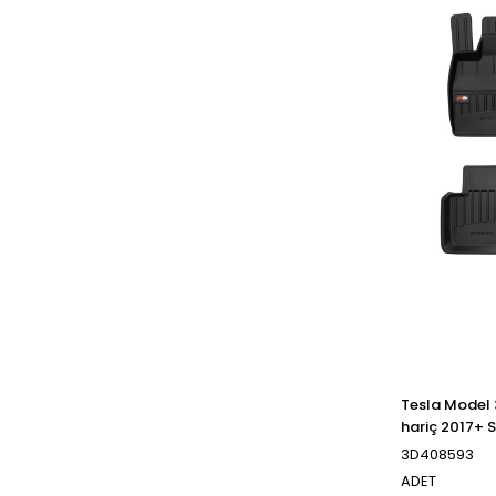
Tesla Model 
hariç 2017+ 
3D408593
ADET