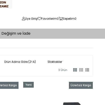
Üye Girişi
Favorilerim
0
Sepetim
0
Değişim ve İade
Ürün Adına Göre (Z<A)
Stoktakiler
3 Ürün
Yeni
retsiz Kargo
Ücretsiz Kargo
Ürün