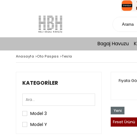
Bagaj Havuzu
K
Anasayfa
>
Oto Paspas
>
Tesla
Fiyata Gö
KATEGORILER
Yeni
Model 3
Ürün
Fırsat Ürünü
Model Y