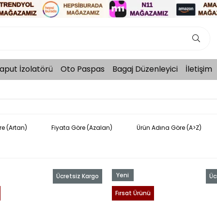
aput İzolatörü
Oto Paspas
Bagaj Düzenleyici
İletişim
re (Artan)
Fiyata Göre (Azalan)
Ürün Adına Göre (A>Z)
Yeni
Ücretsiz Kargo
Üc
Ürün
Fırsat Ürünü