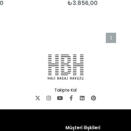
00
₺3.856,00
1
Takipte Kal
Müşteri İlişkileri