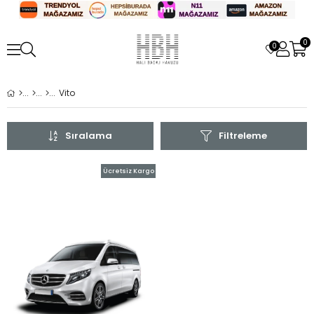
0
0
Vito
Sıralama
Filtreleme
Ücretsiz Kargo