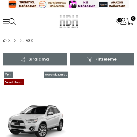
0
0
ASX
Sıralama
Filtreleme
Yeni
Ücretsiz Kargo
Ürün
Fırsat Ürünü