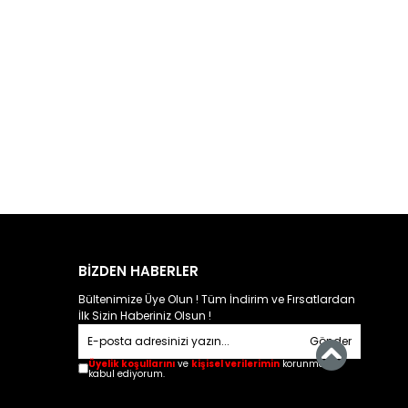
BİZDEN HABERLER
Bültenimize Üye Olun ! Tüm İndirim ve Fırsatlardan
İlk Sizin Haberiniz Olsun !
Gönder
Üyelik koşullarını
ve
kişisel verilerimin
korunmasını
kabul ediyorum.