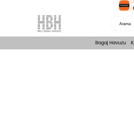
Bagaj Havuzu
K