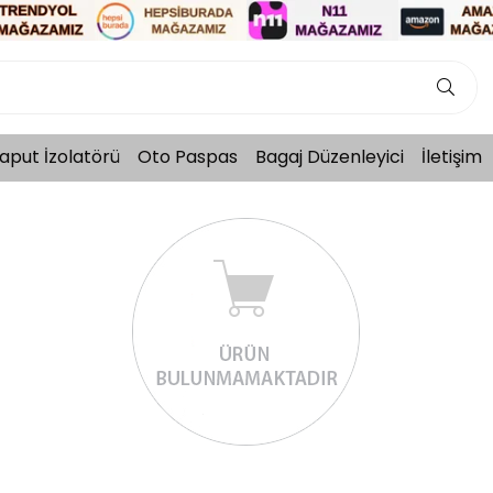
aput İzolatörü
Oto Paspas
Bagaj Düzenleyici
İletişim