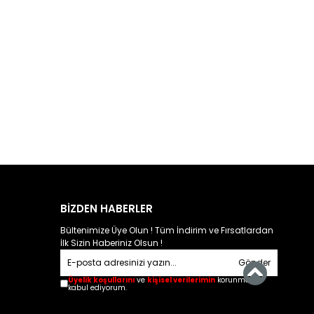
BİZDEN HABERLER
Bültenimize Üye Olun ! Tüm İndirim ve Fırsatlardan
İlk Sizin Haberiniz Olsun !
Gönder
Üyelik koşullarını
ve
kişisel verilerimin
korunmasını
kabul ediyorum.