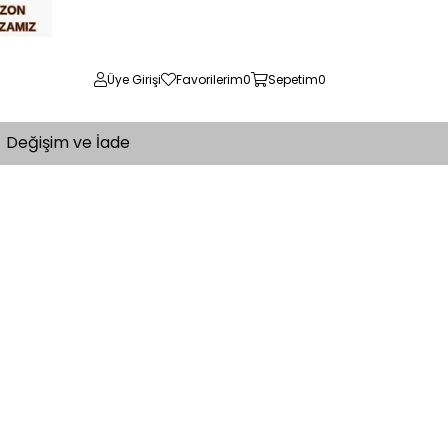
Üye Girişi
Favorilerim
0
Sepetim
0
Değişim ve İade