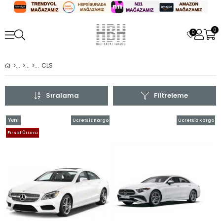
0
0
CLS
Sıralama
Filtreleme
Yeni
Ücretsiz Kargo
Ücretsiz Kargo
Ürün
Fırsat Ürünü