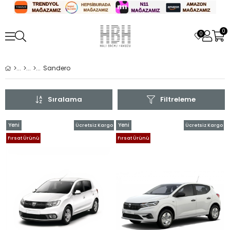
0
0
Sandero
Sıralama
Filtreleme
Yeni
Yeni
Ücretsiz Kargo
Ücretsiz Kargo
Ürün
Ürün
Fırsat Ürünü
Fırsat Ürünü