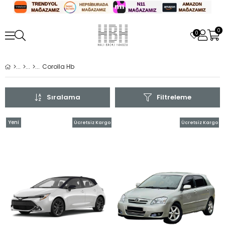
0
0
Corolla Hb
Sıralama
Filtreleme
Yeni
Ücretsiz Kargo
Ücretsiz Kargo
Ürün