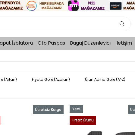
aput İzolatörü
Oto Paspas
Bagaj Düzenleyici
İletişim
re (Artan)
Fiyata Göre (Azalan)
Ürün Adına Göre (A>Z)
Yeni
Ücretsiz Kargo
Üc
Ürün
Fırsat Ürünü