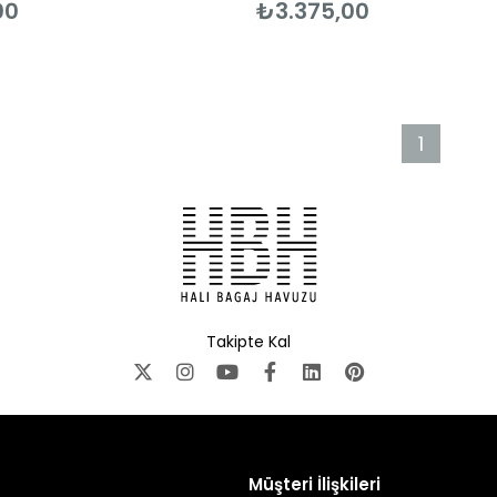
00
₺3.375,00
1
Takipte Kal
Müşteri İlişkileri