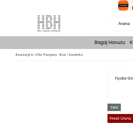
Bagaj Havuzu
K
Anasayfa
>
Oto Paspas
>
Kia
>
Sorento
Fiyata Gö
Yeni
Ürün
Fırsat Ürünü