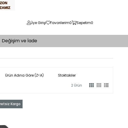
Üye Girişi
Favorilerim
0
Sepetim
0
Değişim ve İade
Ürün Adına Göre (Z<A)
Stoktakiler
2 Ürün
retsiz Kargo