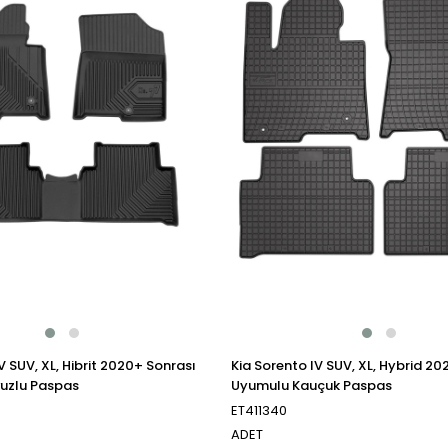
V SUV, XL, Hibrit 2020+ Sonrası
Kia Sorento IV SUV, XL, Hybrid 2
uzlu Paspas
Uyumulu Kauçuk Paspas
ET411340
ADET