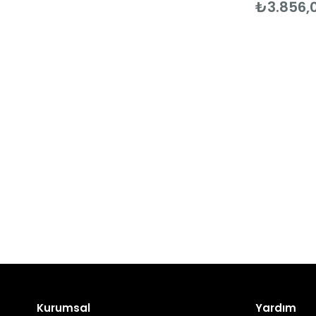
₺3.856,
Kurumsal
Yardım