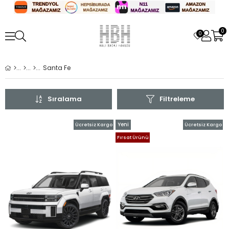
0
0
Santa Fe
Sıralama
Filtreleme
Yeni
Ücretsiz Kargo
Ücretsiz Kargo
Ürün
Fırsat Ürünü