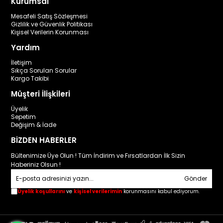
Kurumsal
Mesafeli Satış Sözleşmesi
Gizlilik ve Güvenlik Politikası
Kişisel Verilerin Korunması
Yardım
İletişim
Sıkça Sorulan Sorular
Kargo Takibi
Müşteri İlişkileri
Üyelik
Sepetim
Değişim & İade
BİZDEN HABERLER
Bültenimize Üye Olun ! Tüm İndirim ve Fırsatlardan İlk Sizin
Haberiniz Olsun !
Gönder
Üyelik koşullarını
ve
kişisel verilerimin
korunmasını kabul ediyorum.