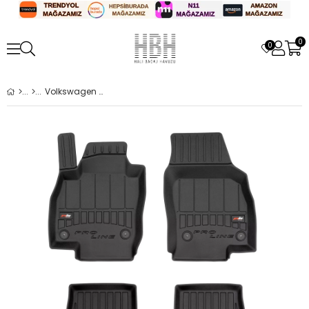
0
0
Volkswagen Taigo SUV Coupe 2020+ Sonrası Uyumlu Havuzlu Paspas